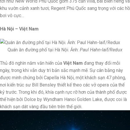
tới như New World Phú Quốc gồm 375 căn villa, bãi biển riêng và
khu vườn cảnh xanh tươi; Regent Phú Quốc sang trọng với các hồ
bơi vô cực…
Hà Nội – Việt Nam
Quán ăn đường phố tại Hà Nội. Ảnh:
Paul Hahn-laif/Redux
Thủ đô nghìn năm văn hiến của
Việt Nam
đang thay đổi mỗi
ngày, trong khi vẫn duy trì bản sắc mạnh mẽ. Sự cân bằng này
được minh chứng bởi Capella Hà Nội, một khách sạn 47 phòng,
nơi kiến trúc sư Bill Bensley thiết kế theo các vở opera của thế
kỷ trước. Trong khi đó, khía cạnh rực rỡ hơn của thành phố được
thể hiện bởi Dolce by Wyndham Hanoi Golden Lake, được coi là
khách sạn dát vàng đầu tiên trên thế giới.