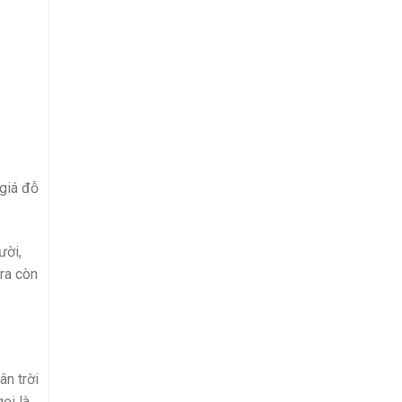
giá đỗ
ười,
 ra còn
n trời
ọi là