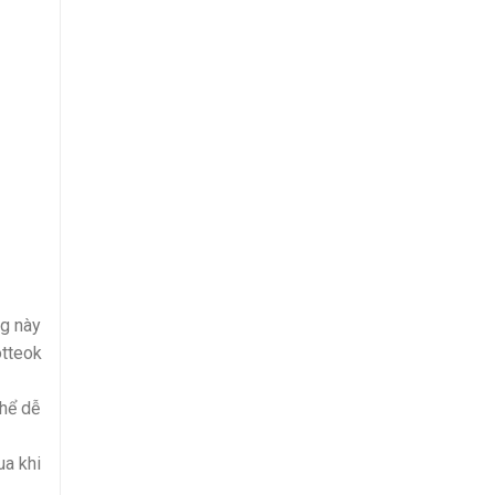
ng này
otteok
thể dễ
ua khi