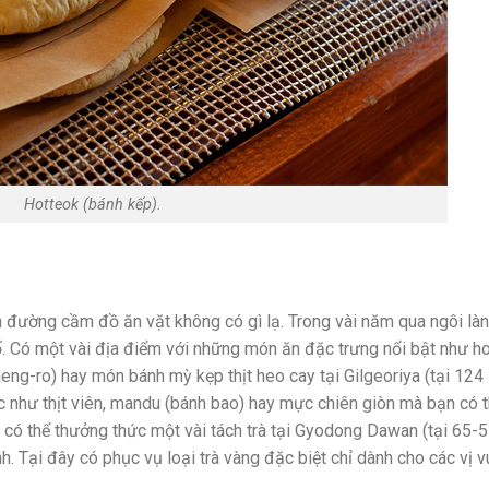
Hotteok (bánh kếp).
n đường cầm đồ ăn vặt không có gì lạ. Trong vài năm qua ngôi là
. Có một vài địa điểm với những món ăn đặc trưng nổi bật như h
eng-ro) hay món bánh mỳ kẹp thịt heo cay tại Gilgeoriya (tại 124
c như thịt viên, mandu (bánh bao) hay mực chiên giòn mà bạn có 
n có thể thưởng thức một vài tách trà tại Gyodong Dawan (tại 65-5
h. Tại đây có phục vụ loại trà vàng đặc biệt chỉ dành cho các vị v