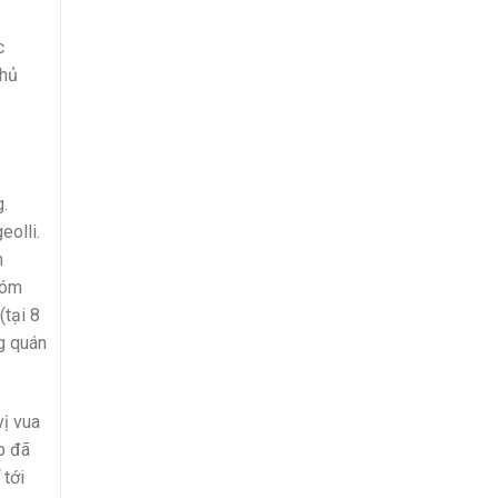
c
thủ
.
eolli.
m
hóm
(tại 8
g quán
vị vua
p đã
 tới