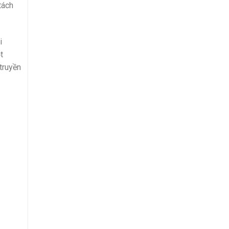
tách
i
t
truyền