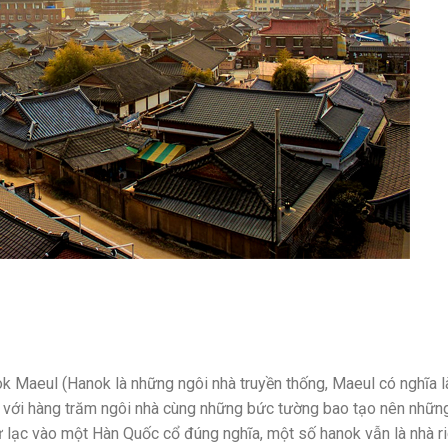
k Maeul (Hanok là những ngôi nhà truyền thống, Maeul có nghĩa l
ốc với hàng trăm ngôi nhà cùng những bức tường bao tạo nên nhữn
 lạc vào một Hàn Quốc cổ đúng nghĩa, một số hanok vẫn là nhà r