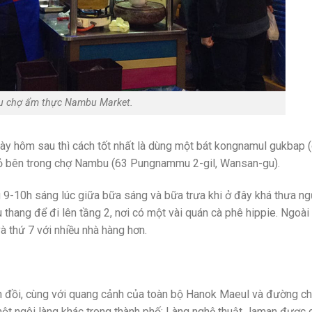
u chợ ẩm thực Nambu Market.
ày hôm sau thì cách tốt nhất là dùng một bát kongnamul gukbap (
hỏ bên trong chợ Nambu (63 Pungnammu 2-gil, Wansan-gu).
g 9-10h sáng lúc giữa bữa sáng và bữa trưa khi ở đây khá thưa ng
 thang để đi lên tầng 2, nơi có một vài quán cà phê hippie. Ngoài
à thứ 7 với nhiều nhà hàng hơn.
 đồi, cùng với quang cảnh của toàn bộ Hanok Maeul và đường châ
một ngôi làng khác trong thành phố: Làng nghệ thuật Jaman được g