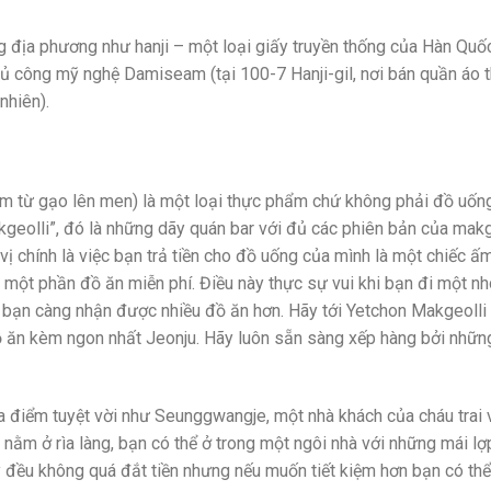
địa phương như hanji – một loại giấy truyền thống của Hàn Quố
thủ công mỹ nghệ Damiseam (tại 100-7 Hanji-gil, nơi bán quần áo 
nhiên).
àm từ gạo lên men) là một loại thực phẩm chứ không phải đồ uống
kgeolli”, đó là những dãy quán bar với đủ các phiên bản của makg
ị chính là việc bạn trả tiền cho đồ uống của mình là một chiếc ấ
một phần đồ ăn miễn phí. Điều này thực sự vui khi bạn đi một n
bạn càng nhận được nhiều đồ ăn hơn. Hãy tới Yetchon Makgeolli 
đồ ăn kèm ngon nhất Jeonju. Hãy luôn sẵn sàng xếp hàng bởi nhữn
ịa điểm tuyệt vời như Seunggwangje, một nhà khách của cháu trai 
 nằm ở rìa làng, bạn có thể ở trong một ngôi nhà với những mái lợ
y đều không quá đắt tiền nhưng nếu muốn tiết kiệm hơn bạn có thể