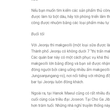
Nếu bạn muốn tìm kiếm các sản phẩm thủ công 
được làm từ bột dâu, hãy tới phòng triển lãm 
công được nhuộm bằng các loại phẩm màu tự 
Buổi tối
Với Jeonju thì makgeolli (một loại sữa được l
Thành phố Jeonju có không dưới 7 “thị trấn ma
Các quán bar này có một cách phục vụ khá thú v
makgeolli lớn bằng đồng và bạn sẽ được nhận 
đông người bởi càng uống nhiều ấm makgeolli 
Jungsanjungang-ro), nơi nổi tiếng với những 
bar tại Jeonju luôn đông khách.
Ngoài ra, tại Hanok Maeul cũng có rất nhiều đ
cuối cùng của triều đại Joseon. Tại Cho Ga Jib
hơn trăm tuổi. Những nhà nghỉ truyền thống nà