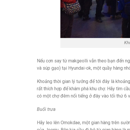
Kh
Nếu cơn say từ makgeolli vẫn theo bạn đến ng
và súp gạo) tại Hyundai-ok, một quầy hàng n
Khoảng thời gian lý tưởng để tới đây là khoản
rất thích hợp để khám phá khu chợ. Hãy tìm cầu
có một chợ đêm nổi tiếng ở đây vào tối thứ 6 v
Buổi trưa
Hãy leo lên Omokdae, một gian hàng trên sườn
của Jeonju. Bên kia cầu đi bộ từ gian hàng là 