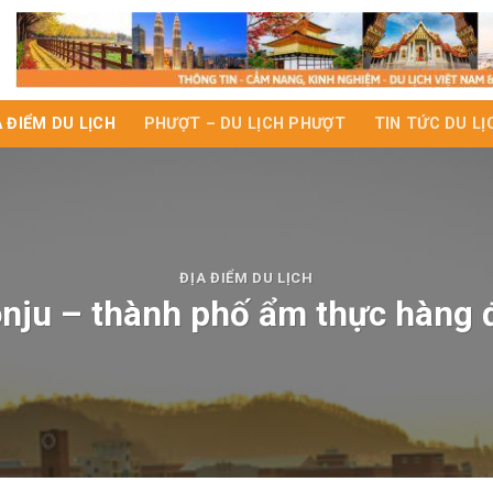
A ĐIỂM DU LỊCH
PHƯỢT – DU LỊCH PHƯỢT
TIN TỨC DU LỊ
ĐỊA ĐIỂM DU LỊCH
eonju – thành phố ẩm thực hàng