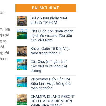
BÀI MỚI NHẤT
n ẩm
Gợi ý 6 tour nhóm xuất
phát từ TP HCM
am Hàn
Phú Quốc đón đoàn khách
nju đã
hộ chiếu vaccine đầu tiên
đến Việt Nam
g tại
ội,
Khách Quốc Tế Đến Việt
 người
Nam trong tháng 11
khách
Câu Chuyện “ngôn tình”
đặc biệt dưới lòng đại
dương
Vinperland Hấp Dẫn Gói
Siêu Linh Hoạt Đồng Giá
toàn hệ thống.
CHAMPA ISLAND RESORT
HOTEL & SPA ĐIỂM ĐẾN
XANH NHA TRANG