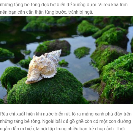
những tảng bê tông dọc bờ biển để xuống dưới. Vì rêu khá trơn
nên bạn cần cẩn thận từng bước, tránh bị ngã.
Rêu chỉ xuất hiện khi nước biển rút, lộ ra mảng xanh phủ đầy trên
những tảng bê tông. Ngoài bãi đá gồ ghề còn có một con đường
ngắn dẫn ra biển, là nơi tập trung nhiều bạn trẻ chụp ảnh. Thời