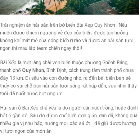
Trải nghiệm ăn hải sản trên bờ biển Bãi Xép Quy Nhơn . Nếu
muốn được chiêm ngưỡng vẻ đẹp của biển, được tận hưởng
không khí mát mẻ của sóng biển rì rào và được ăn hải sản tươi
ngon thì mau lập team chiến ngay thôi!
Bãi Xếp là một làng chài ven biển thuộc phường Ghềnh Ráng,
thành phố
Quy Nhơn
, Bình Định, cách trung tâm thành phố chưa
đầy 13 km. Đi sâu vào con đường nhỏ, ra đến bãi biển bạn sẽ
thấy có vài chỗ bán hải sản tươi sống rất hấp dẫn, vừa nhìn thấy
thôi đã nuốt nước bọt ừng ực.
Hải sản ở Bãi Xếp chủ yếu là do người dân nuôi trồng, hoặc đánh
bắt ở gần đó. Sau đó được chế biến đơn giản, dân dã, không quá
nhiều gia vị như hấp, nướng mọi, xào sả ớt… để giữ được hương
vị tươi ngon của món ăn.