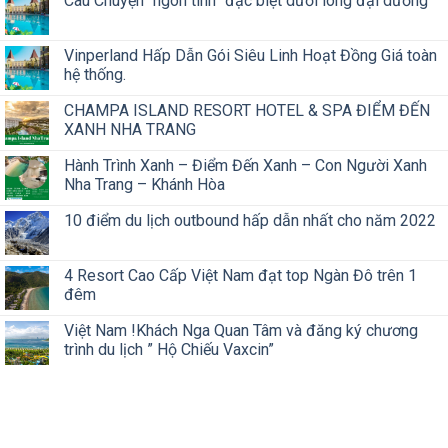
Câu Chuyện “ngôn tình” đặc biệt dưới lòng đại dương
Vinperland Hấp Dẫn Gói Siêu Linh Hoạt Đồng Giá toàn
hệ thống.
CHAMPA ISLAND RESORT HOTEL & SPA ĐIỂM ĐẾN
XANH NHA TRANG
Hành Trình Xanh – Điểm Đến Xanh – Con Người Xanh
Nha Trang – Khánh Hòa
10 điểm du lịch outbound hấp dẫn nhất cho năm 2022
4 Resort Cao Cấp Việt Nam đạt top Ngàn Đô trên 1
đêm
Việt Nam !Khách Nga Quan Tâm và đăng ký chương
trình du lịch ” Hộ Chiếu Vaxcin”