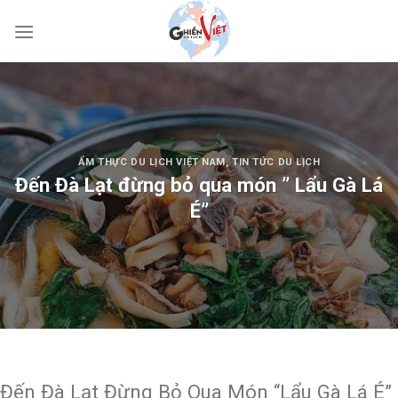
ẨM THỰC DU LỊCH VIỆT NAM
,
TIN TỨC DU LỊCH
Đến Đà Lạt đừng bỏ qua món ” Lẩu Gà Lá
É”
Đến Đà Lạt Đừng Bỏ Qua Món “Lẩu Gà Lá É”