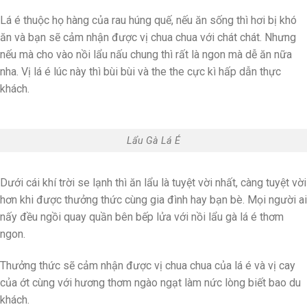
Lá é thuộc họ hàng của rau húng quế, nếu ăn sống thì hơi bị khó
ăn và bạn sẽ cảm nhận được vị chua chua với chát chát. Nhưng
nếu mà cho vào nồi lẩu nấu chung thì rất là ngon mà dễ ăn nữa
nha. Vị lá é lúc này thì bùi bùi và the the cực kì hấp dẫn thực
khách.
Lẩu Gà Lá É
Dưới cái khí trời se lạnh thì ăn lẩu là tuyệt vời nhất, càng tuyệt vời
hơn khi được thưởng thức cùng gia đình hay bạn bè. Mọi người ai
nấy đều ngồi quay quần bên bếp lửa với nồi lẩu gà lá é thơm
ngon.
Thưởng thức sẽ cảm nhận được vị chua chua của lá é và vị cay
của ớt cùng với hương thơm ngào ngạt làm nức lòng biết bao du
khách.