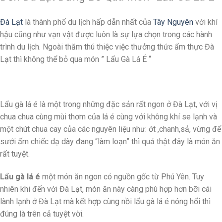
Đà Lạt
là thành phố du lịch hấp dẫn nhất của
Tây Nguyên
với khí
hậu cũng như vạn vật được luôn là sự lựa chọn trong các hành
trình du lịch. Ngoài thăm thú thiệc việc thưởng thức ẩm thực Đà
Lạt thì không thể bỏ qua món ” Lẩu Gà Lá É “
Lẩu gà lá é là một trong những đặc sản rất ngon ở Đà Lạt, với vị
chua chua cùng mùi thơm của lá é cùng với không khí se lạnh và
một chút chua cay của các nguyên liệu như: ớt ,chanh,sả, vừng để
sưởi ấm chiếc dạ dày đang “làm loạn” thì quả thật đây là món ăn
rất tuyệt.
Lẩu gà lá é
một món ăn ngon có nguồn gốc từ Phú Yên. Tuy
nhiên khi đến với Đà Lạt, món ăn này càng phù hợp hơn bỡi cái
lành lạnh ở Đà Lạt mà kết hợp cùng nồi lẩu gà lá é nóng hổi thì
đúng là trên cả tuyệt vời.