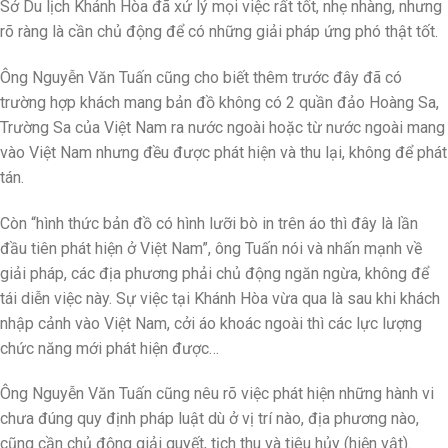
Sở Du lịch Khánh Hòa đã xử lý mọi việc rất tốt, nhẹ nhàng, nhưng
rõ ràng là cần chủ động để có những giải pháp ứng phó thật tốt.
Ông Nguyễn Văn Tuấn cũng cho biết thêm trước đây đã có
trường hợp khách mang bản đồ không có 2 quần đảo Hoàng Sa,
Trường Sa của Việt Nam ra nước ngoài hoặc từ nước ngoài mang
vào Việt Nam nhưng đều được phát hiện và thu lại, không để phát
tán.
Còn “hình thức bản đồ có hình lưỡi bò in trên áo thì đây là lần
đầu tiên phát hiện ở Việt Nam”, ông Tuấn nói và nhấn mạnh về
giải pháp, các địa phương phải chủ động ngăn ngừa, không để
tái diễn việc này. Sự việc tại Khánh Hòa vừa qua là sau khi khách
nhập cảnh vào Việt Nam, cởi áo khoác ngoài thì các lực lượng
chức năng mới phát hiện được…
Ông Nguyễn Văn Tuấn cũng nêu rõ việc phát hiện những hành vi
chưa đúng quy định pháp luật dù ở vị trí nào, địa phương nào,
cũng cần chủ động giải quyết, tịch thu và tiêu hủy (hiện vật).