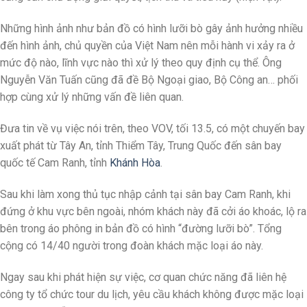
Những hình ảnh như bản đồ có hình lưỡi bò gây ảnh hưởng nhiều
đến hình ảnh, chủ quyền của Việt Nam nên mỗi hành vi xảy ra ở
mức độ nào, lĩnh vực nào thì xử lý theo quy định cụ thể. Ông
Nguyễn Văn Tuấn cũng đã đề Bộ Ngoại giao, Bộ Công an… phối
hợp cùng xử lý những vấn đề liên quan.
Đưa tin về vụ việc nói trên, theo VOV, tối 13.5, có một chuyến bay
xuất phát từ Tây An, tỉnh Thiểm Tây, Trung Quốc đến sân bay
quốc tế Cam Ranh, tỉnh
Khánh Hòa
.
Sau khi làm xong thủ tục nhập cảnh tại sân bay Cam Ranh, khi
đứng ở khu vực bên ngoài, nhóm khách này đã cởi áo khoác, lộ ra
bên trong áo phông in bản đồ có hình “đường lưỡi bò”. Tổng
cộng có 14/40 người trong đoàn khách mặc loại áo này.
Ngay sau khi phát hiện sự việc, cơ quan chức năng đã liên hệ
công ty tổ chức tour du lịch, yêu cầu khách không được mặc loại