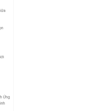
giữa
ọn
iới
nh Ứng
inh