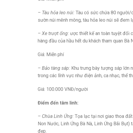
– Tàu hỏa leo núi:
Tàu có sức chứa 80 người/c
sườn núi mênh mông, tàu hỏa leo núi sẽ đem lại
– Xe trượt ống:
ược thiết kế an toàn tuyệt đối 
hàng đầu của hầu hết du khách tham quan Bà N
Giá: Miễn phí
– Bảo tàng sáp:
Khu trưng bày tượng sáp lớn nh
trong các lĩnh vực như điện ảnh, ca nhạc, thể tha
Giá: 100.000 VNĐ/người
Điểm đến tâm linh:
– Chùa Linh Ứng:
Tọa lạc tại nơi giao thoa đấ
Non Nước, Linh Ứng Bà Nà, Linh Ứng Bãi Bụt) 
đẹp.