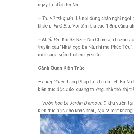
ngay tại đỉnh Bà Nà.
– Trú vũ trà quán:
Là nơi dừng chân nghỉ ngơi l
khách.-
Nhà Bia:
Với tấm bia cao 1.8m, cùng g
– Miếu Bà:
Khi Bà Nà – Núi Chúa còn hoang sơ,
truyền câu “Nhất cọp Bà Nà, nhì ma Phúc Tửu”. 
một cuộc sống bình an, yên ổn.
Cảnh Quan Kiến Trúc
– Làng Pháp:
Làng Pháp tại khu du lịch Bà Nà 
kiến trúc độc đáo: quảng trường, nhà thờ, thị t
– Vườn hoa Le Jardin D’amour:
9 khu vườn tại
kiến trúc độc đáo khác nhau, tạo ra một khôn