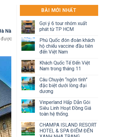
BÀI MỚI NHẤT
Gợi ý 6 tour nhóm xuất
phát từ TP HCM
Bà Nà
g được
Phú Quốc đón đoàn khách
hộ chiếu vaccine đầu tiên
đến Việt Nam
Khách Quốc Tế Đến Việt
Nam trong tháng 11
Câu Chuyện “ngôn tình”
đặc biệt dưới lòng đại
dương
Vinperland Hấp Dẫn Gói
Siêu Linh Hoạt Đồng Giá
toàn hệ thống.
CHAMPA ISLAND RESORT
HOTEL & SPA ĐIỂM ĐẾN
XANH NHA TRANG