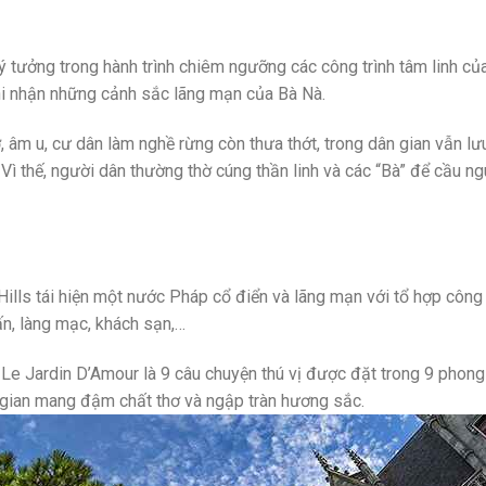
ý tưởng trong hành trình chiêm ngưỡng các công trình tâm linh củ
hi nhận những cảnh sắc lãng mạn của Bà Nà.
 âm u, cư dân làm nghề rừng còn thưa thớt, trong dân gian vẫn lư
Vì thế, người dân thường thờ cúng thần linh và các “Bà” để cầu n
Hills tái hiện một nước Pháp cổ điển và lãng mạn với tổ hợp công 
rấn, làng mạc, khách sạn,…
 Le Jardin D’Amour là 9 câu chuyện thú vị được đặt trong 9 phong
g gian mang đậm chất thơ và ngập tràn hương sắc.