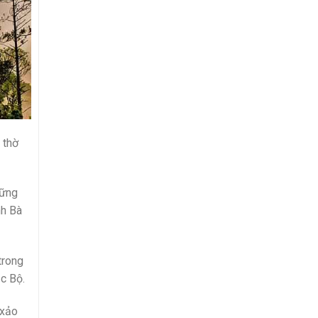
 thờ
hững
nh Bà
trong
c Bộ.
 xảo