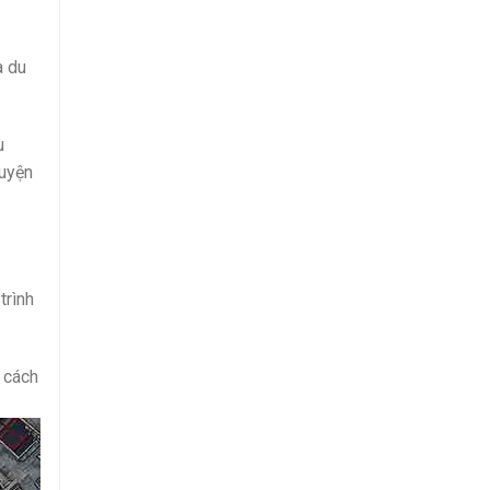
a du
u
guyện
trình
 cách