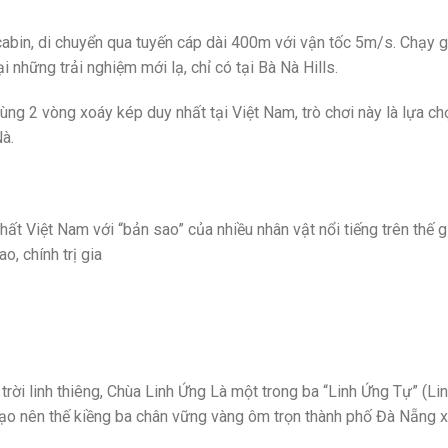
abin, di chuyển qua tuyến cáp dài 400m với vận tốc 5m/s. Chạy 
 những trải nghiệm mới lạ, chỉ có tại Bà Nà Hills.
cùng 2 vòng xoáy kép duy nhất tại Việt Nam, trò chơi này là lựa ch
à.
ất Việt Nam với “bản sao” của nhiều nhân vật nổi tiếng trên thế g
o, chính trị gia
t trời linh thiêng, Chùa Linh Ứng Là một trong ba “Linh Ứng Tự” (Li
tạo nên thế kiềng ba chân vững vàng ôm trọn thành phố Đà Nẵng x