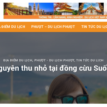
A ĐIỂM DU LỊCH
PHƯỢT – DU LỊCH PHƯỢT
TIN TỨC DU LỊ
ĐỊA ĐIỂM DU LỊCH
,
PHƯỢT - DU LỊCH PHƯỢT
,
TIN TỨC DU LỊCH
uyên thu nhỏ tại đồng cừu Suố