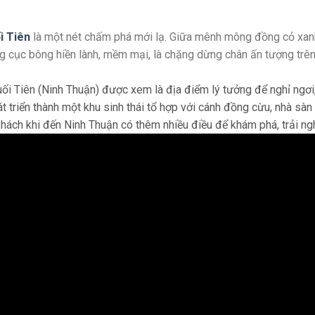
i Tiên
là một nét chấm phá mới lạ. Giữa mênh mông đồng cỏ xan
g cục bông hiền lành, mềm mại, là chặng dừng chân ấn tượng trê
ối Tiên (Ninh Thuận) được xem là địa điểm lý tưởng để nghỉ ngơi
 triển thành một khu sinh thái tổ hợp với cánh đồng cừu, nhà sàn
ách khi đến Ninh Thuận có thêm nhiều điều để khám phá, trải ng