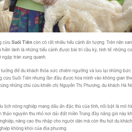
ng cừu
Suối Tiên
còn có rất nhiều tiểu cảnh ấn tượng. Trên nền xa
iền lành là những tiểu cảnh được bài trí cầu kỳ, tinh tế: những c
ỡ ngập tràn xung quanh.
ý tưởng để du khách thỏa sức chiêm ngưỡng và lưu lại những bức 
ng cừu Suối Tiên nhưng lần đầu được hòa mình vào không gian thi
h cùng những chú cừu khiến chị Nguyễn Thị Phương, du khách Hà N
 lịch nông nghiệp mang dấu ấn đặc thù của tỉnh, nổi bật là mô hì
n thảo nguyên thu nhỏ nơi dải đất miền Trung đầy nắng gió này k
 nghiệp, nâng cao thu nhập cho người dân mà còn thu hút du khác
ghiệp không khói của địa phương.