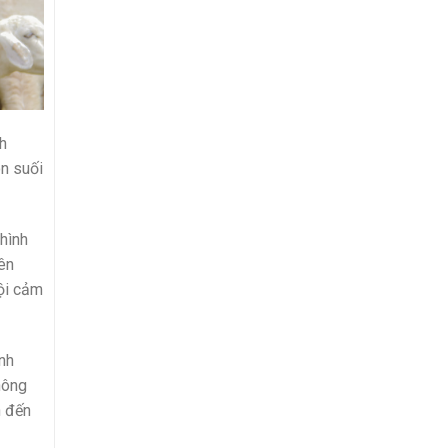
nh
on suối
hình
ên
ội cảm
nh
hông
h đến