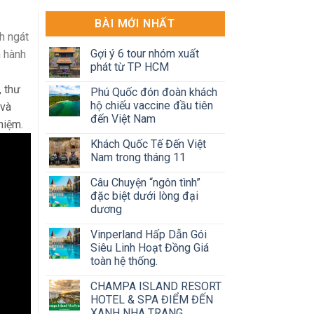
BÀI MỚI NHẤT
h ngát
Gợi ý 6 tour nhóm xuất
n hành
phát từ TP HCM
, thư
Phú Quốc đón đoàn khách
hộ chiếu vaccine đầu tiên
 và
đến Việt Nam
hiệm.
Khách Quốc Tế Đến Việt
Nam trong tháng 11
Câu Chuyện “ngôn tình”
đặc biệt dưới lòng đại
dương
Vinperland Hấp Dẫn Gói
Siêu Linh Hoạt Đồng Giá
toàn hệ thống.
CHAMPA ISLAND RESORT
HOTEL & SPA ĐIỂM ĐẾN
XANH NHA TRANG