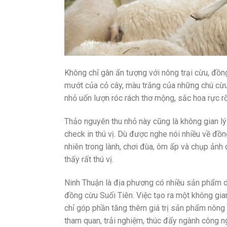
Không chỉ gân ấn tượng với nông trại cừu, đồ
mướt của cỏ cây, màu trắng của những chú cừu h
nhỏ uốn lượn róc rách thơ mộng, sắc hoa rực r
Thảo nguyên thu nhỏ này cũng là không gian l
check in thú vị. Dù được nghe nói nhiều về đồ
nhiên trong lành, chơi đùa, ôm ấp và chụp ản
thấy rất thú vị.
Ninh Thuận là địa phương có nhiều sản phẩm du
đồng cừu Suối Tiên. Việc tạo ra một không gia
chỉ góp phần tăng thêm giá trị sản phẩm nông
tham quan, trải nghiệm, thúc đẩy ngành công n