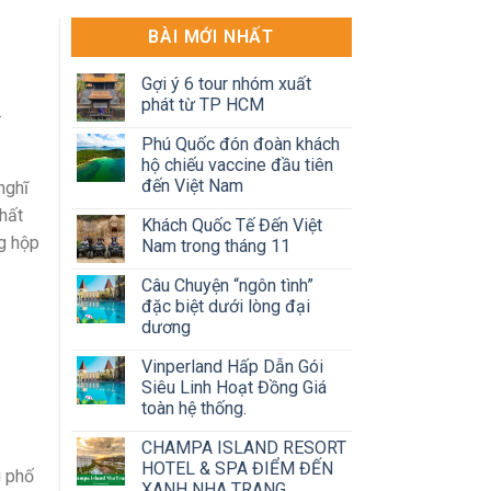
BÀI MỚI NHẤT
Gợi ý 6 tour nhóm xuất
phát từ TP HCM
.
Phú Quốc đón đoàn khách
hộ chiếu vaccine đầu tiên
đến Việt Nam
nghĩ
nhất
Khách Quốc Tế Đến Việt
g hộp
Nam trong tháng 11
Câu Chuyện “ngôn tình”
đặc biệt dưới lòng đại
dương
Vinperland Hấp Dẫn Gói
Siêu Linh Hoạt Đồng Giá
toàn hệ thống.
CHAMPA ISLAND RESORT
HOTEL & SPA ĐIỂM ĐẾN
g phố
XANH NHA TRANG