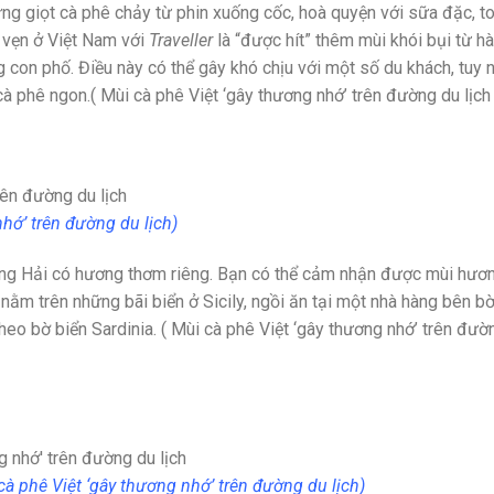
ừng giọt cà phê chảy từ phin xuống cốc, hoà quyện với sữa đặc, to
 vẹn ở Việt Nam với
Traveller
là “được hít” thêm mùi khói bụi từ h
g con phố. Điều này có thể gây khó chịu với một số du khách, tuy 
à phê ngon.( Mùi cà phê Việt ‘gây thương nhớ’ trên đường du lịch
nhớ’ trên đường du lịch)
rung Hải có hương thơm riêng. Bạn có thể cảm nhận được mùi hươ
nằm trên những bãi biển ở Sicily, ngồi ăn tại một nhà hàng bên bờ
theo bờ biển Sardinia. ( Mùi cà phê Việt ‘gây thương nhớ’ trên đườ
cà phê Việt ‘gây thương nhớ’ trên đường du lịch)