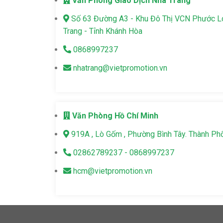
Văn Phòng Giao Dịch Nha Trang
Số 63 Đường A3 - Khu Đô Thị VCN Phước 
Trang - Tỉnh Khánh Hòa
0868997237
nhatrang@vietpromotion.vn
Văn Phòng Hồ Chí Minh
919A , Lò Gốm , Phường Bình Tây. Thành Ph
02862789237 - 0868997237
hcm@vietpromotion.vn