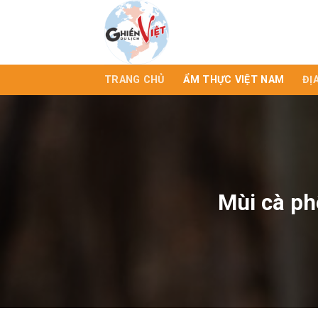
TRANG CHỦ
ẨM THỰC VIỆT NAM
ĐỊ
Mùi cà ph