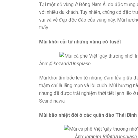
Tại một số vùng ở Đông Nam Á, do đặc trưng 
với nhiều du khách. Tuy nhiên, chúng có đặc t
vui và vẻ đẹp độc đáo của vùng này. Mùi hương
thấy.
Mùi khói củi từ những vùng có tuyết
Ảnh:
@kezadri/Unsplash
Mùi khói ấm bốc lên từ những đám lửa giữa đêm
thậm chí là lãng mạn và lôi cuốn. Mùi hương n
nhưng đã được trải nghiệm thời tiết lạnh lẽo ở
Scandinavia.
Mùi bão nhiệt đới ở các quần đảo Thái Bìn
Ảnh:
Ibrahim Rifath/Unsplas