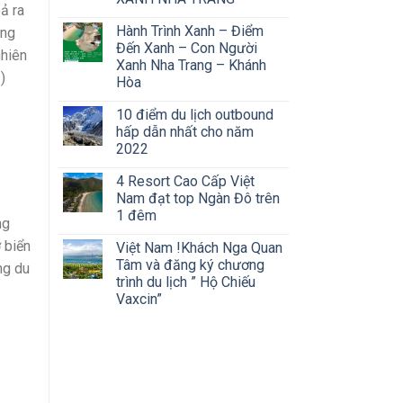
ả ra
Hành Trình Xanh – Điểm
àng
Đến Xanh – Con Người
nhiên
Xanh Nha Trang – Khánh
 )
Hòa
10 điểm du lịch outbound
hấp dẫn nhất cho năm
2022
4 Resort Cao Cấp Việt
Nam đạt top Ngàn Đô trên
1 đêm
ng
 biển
Việt Nam !Khách Nga Quan
Tâm và đăng ký chương
ng du
trình du lịch ” Hộ Chiếu
Vaxcin”