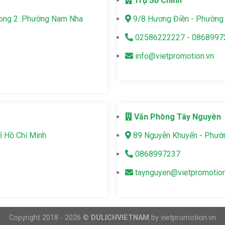
Trụ Sở Chính
Long 2 .Phường Nam Nha
9/8 Hương Điền - Phường 
02586222227 - 0868997
info@vietpromotion.vn
Văn Phòng Tây Nguyên
ố Hồ Chí Minh
89 Nguyễn Khuyến - Phườn
0868997237
taynguyen@vietpromotion
Copyright 2018 - 2026 ©
DULICHVIETNAM
by vietpromotion.vn