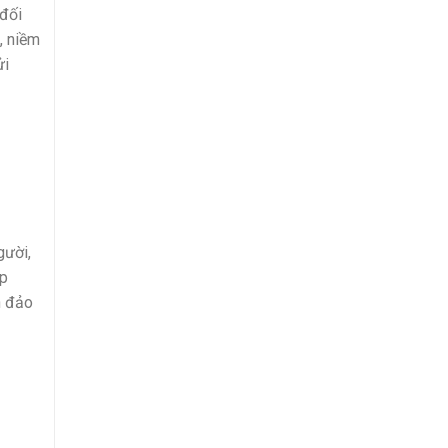
 đối
, niềm
ửi
gười,
áp
n đảo