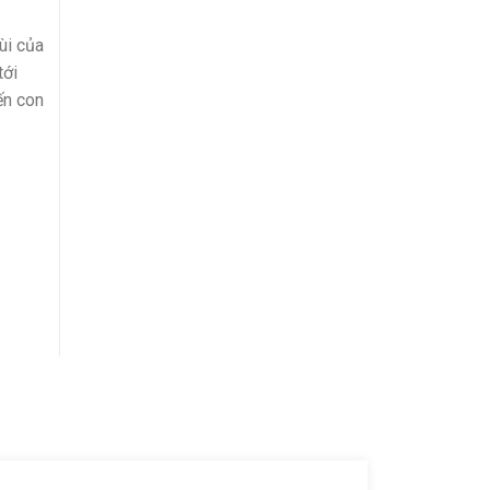
ùi của
tới
ến con