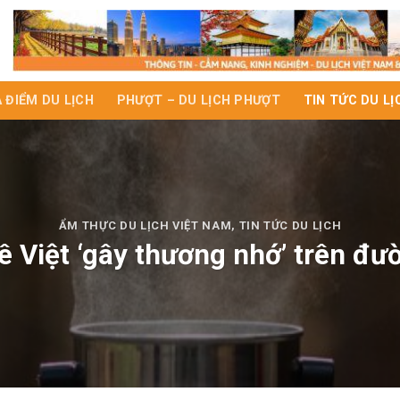
A ĐIỂM DU LỊCH
PHƯỢT – DU LỊCH PHƯỢT
TIN TỨC DU LỊ
ẨM THỰC DU LỊCH VIỆT NAM
,
TIN TỨC DU LỊCH
ê Việt ‘gây thương nhớ’ trên đườ