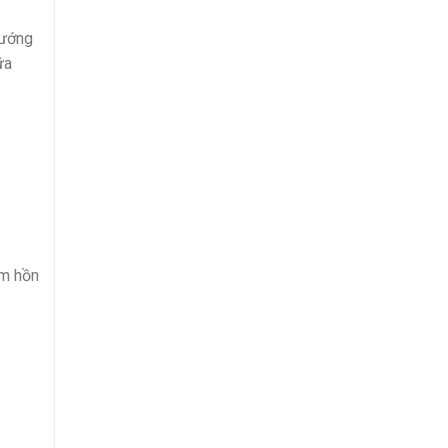
nướng
ữa
âm hồn