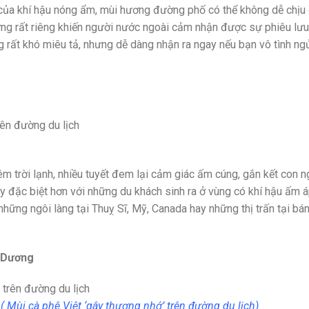
của khí hậu nóng ẩm, mùi hương đường phố có thể không dễ chịu
rưng rất riêng khiến người nước ngoài cảm nhận được sự phiêu lưu
 rất khó miêu tả, nhưng dễ dàng nhận ra ngay nếu bạn vô tình ng
 trời lạnh, nhiều tuyết đem lại cảm giác ấm cúng, gắn kết con n
ày đặc biệt hơn với những du khách sinh ra ở vùng có khí hậu ấm 
 những ngôi làng tại Thuỵ Sĩ, Mỹ, Canada hay những thị trấn tại bá
h Dương
h
( Mùi cà phê Việt ‘gây thương nhớ’ trên đường du lịch)