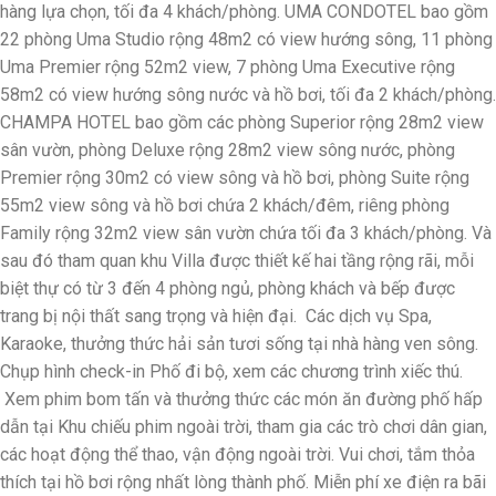
hàng lựa chọn, tối đa 4 khách/phòng. UMA CONDOTEL bao gồm
22 phòng Uma Studio rộng 48m2 có view hướng sông, 11 phòng
Uma Premier rộng 52m2 view, 7 phòng Uma Executive rộng
58m2 có view hướng sông nước và hồ bơi, tối đa 2 khách/phòng.
CHAMPA HOTEL bao gồm các phòng Superior rộng 28m2 view
sân vườn, phòng Deluxe rộng 28m2 view sông nước, phòng
Premier rộng 30m2 có view sông và hồ bơi, phòng Suite rộng
55m2 view sông và hồ bơi chứa 2 khách/đêm, riêng phòng
Family rộng 32m2 view sân vườn chứa tối đa 3 khách/phòng. Và
sau đó tham quan khu Villa được thiết kế hai tầng rộng rãi, mỗi
biệt thự có từ 3 đến 4 phòng ngủ, phòng khách và bếp được
trang bị nội thất sang trọng và hiện đại. Các dịch vụ Spa,
Karaoke, thưởng thức hải sản tươi sống tại nhà hàng ven sông.
Chụp hình check-in Phố đi bộ, xem các chương trình xiếc thú.
Xem phim bom tấn và thưởng thức các món ăn đường phố hấp
dẫn tại Khu chiếu phim ngoài trời, tham gia các trò chơi dân gian,
các hoạt động thể thao, vận động ngoài trời. Vui chơi, tắm thỏa
thích tại hồ bơi rộng nhất lòng thành phố. Miễn phí xe điện ra bãi