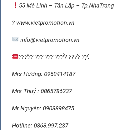
55 Mê Linh – Tân Lập – Tp.NhaTrang
? www.vietpromotion.vn
info@vietpromotion.vn
???̂?? ??? ??? ???̂́? ???̂? ??̣̂:
Mrs Hương: 0969414187
Mrs Thuỷ : 0865786237
Mr Nguyên: 0908898475.
Hotline: 0868.997.237