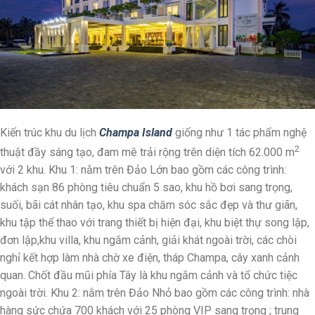
Kiến trúc khu du lịch
Champa Island
giống như 1 tác phẩm nghệ
2
thuật đầy sáng tạo, đam mê trải rộng trên diện tích 62.000 m
với 2 khu. Khu 1: nằm trên Đảo Lớn bao gồm các công trình:
khách sạn 86 phòng tiêu chuẩn 5 sao, khu hồ bơi sang trọng,
suối, bãi cát nhân tạo, khu spa chăm sóc sắc đẹp và thư giãn,
khu tập thể thao với trang thiết bị hiện đại, khu biệt thự song lập,
đơn lập,khu villa, khu ngắm cảnh, giải khát ngoài trời, các chòi
nghỉ kết hợp làm nhà chờ xe điện, tháp Champa, cây xanh cảnh
quan. Chốt đầu mũi phía Tây là khu ngắm cảnh và tổ chức tiệc
ngoài trời. Khu 2: nằm trên Đảo Nhỏ bao gồm các công trình: nhà
hàng sức chứa 700 khách với 25 phòng VIP sang trọng ; trung