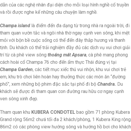
dẫn của các nghệ nhân đại diện cho mỗi loại hình nghề cổ truyền
và rồi được nghe kể những câu chuyện làm nghề.
Champa island
là điểm đến đa dạng từ trong nhà ra ngoài trời, đi
tham quan vườn tắc và ngôi nhà thờ ngay cạnh ven sông, khi mệt
mỏi với bộn bề cuộc sống có thể đến đây thắp hương và thanh
tịnh. Du khách có thể trải nghiệm đầy đủ các dịch vụ vui chơi giải
trí từ cà phê view sông
thoáng mát Apsara
, cà phê mang phong
cách hoài cổ Champa 76 cho đến ẩm thực Thái đúng vị tại
Champa Garden
, các tiết mục xiếc thú vui nhộn, khu vui chơi trẻ
em, khu trò chơi liên hoàn hay thưởng thức các món ăn “đường
phố”, xem những bộ phim đặc sắc tại phố đi bộ
Chandra.
Du
khách sẽ được đi tham quan con đường rau hữu cơ ngay cạnh
ven sông xinh đẹp.
Tham quan khu
KUBERA CONDOTEL
bao gồm 71 phòng Kubera
Grand rộng 56m2 chưá tối đa 2 khách/phòng, 1 Kubera King rộng
86m2 có các phòng view hướng sông và hướng hồ bơi cho khách