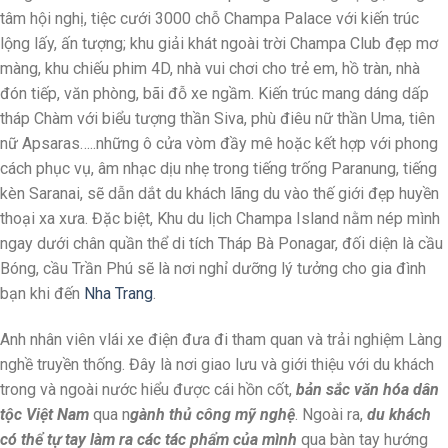
tâm hội nghị, tiệc cưới 3000 chỗ Champa Palace với kiến trúc
lộng lấy, ấn tượng; khu giải khát ngoài trời Champa Club đẹp mơ
màng, khu chiếu phim 4D, nhà vui chơi cho trẻ em, hồ tràn, nhà
đón tiếp, văn phòng, bãi đỗ xe ngầm. Kiến trúc mang dáng dấp
tháp Chàm với biểu tượng thần Siva, phù điêu nữ thần Uma, tiên
nữ Apsaras…..những ô cửa vòm đầy mê hoặc kết hợp với phong
cách phục vụ, âm nhạc dịu nhẹ trong tiếng trống Paranung, tiếng
kèn Saranai, sẽ dẫn dắt du khách lãng du vào thế giới đẹp huyền
thoại xa xưa. Đặc biệt, Khu du lịch Champa Island nằm nép mình
ngay dưới chân quần thể di tích Tháp Bà Ponagar, đối diện là cầu
Bóng, cầu Trần Phú sẽ là nơi nghỉ dưỡng lý tưởng cho gia đình
bạn khi đến
Nha Trang
.
Anh nhân viên vlái xe điện đưa đi tham quan và trải nghiệm Làng
nghề truyền thống. Đây là nơi giao lưu và giới thiệu với du khách
trong và ngoài nước hiểu được cái hồn cốt,
bản sắc văn hóa dân
tộc Việt Nam
qua n
gành thủ công mỹ nghệ
. Ngoài ra,
du khách
có thể tự tay làm ra các tác phẩm của mình
qua bàn tay hướng