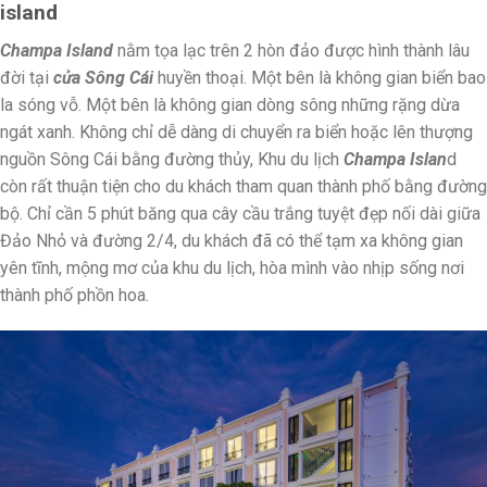
island
Champa Island
nằm tọa lạc trên 2 hòn đảo được hình thành lâu
đời tại
cửa Sông Cái
huyền thoại. Một bên là không gian biển bao
la sóng vỗ. Một bên là không gian dòng sông những rặng dừa
ngát xanh. Không chỉ dễ dàng di chuyển ra biển hoặc lên thượng
nguồn Sông Cái bằng đường thủy, Khu du lịch
Champa Islan
d
còn rất thuận tiện cho du khách tham quan thành phố bằng đường
bộ. Chỉ cần 5 phút băng qua cây cầu trắng tuyệt đẹp nối dài giữa
Đảo Nhỏ và đường 2/4, du khách đã có thể tạm xa không gian
yên tĩnh, mộng mơ của khu du lịch, hòa mình vào nhịp sống nơi
thành phố phồn hoa.