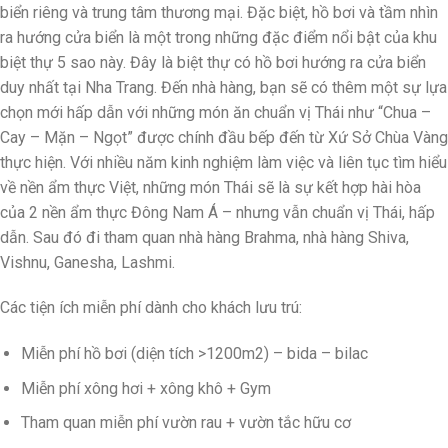
biển riêng và trung tâm thương mại. Đặc biệt, hồ bơi và tầm nhìn
ra hướng cửa biển là một trong những đặc điểm nổi bật của khu
biệt thự 5 sao này. Đây là biệt thự có hồ bơi hướng ra cửa biển
duy nhất tại Nha Trang. Đến nhà hàng, bạn sẽ có thêm một sự lựa
chọn mới hấp dẫn với những món ăn chuẩn vị Thái như “Chua –
Cay – Mặn – Ngọt” được chính đầu bếp đến từ Xứ Sở Chùa Vàng
thực hiện. Với nhiều năm kinh nghiệm làm việc và liên tục tìm hiểu
về nền ẩm thực Việt, những món Thái sẽ là sự kết hợp hài hòa
của 2 nền ẩm thực Đông Nam Á – nhưng vẫn chuẩn vị Thái, hấp
dẫn. Sau đó đi tham quan nhà hàng Brahma, nhà hàng Shiva,
Vishnu, Ganesha, Lashmi.
Các tiện ích miễn phí dành cho khách lưu trú:
Miễn phí hồ bơi (diện tích >1200m2) – bida – bilac
Miễn phí xông hơi + xông khô + Gym
Tham quan miễn phí vườn rau + vườn tắc hữu cơ