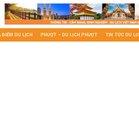
A ĐIỂM DU LỊCH
PHƯỢT – DU LỊCH PHƯỢT
TIN TỨC DU LỊ