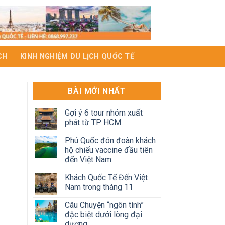
CH
KINH NGHIỆM DU LỊCH QUỐC TẾ
BÀI MỚI NHẤT
Gợi ý 6 tour nhóm xuất
phát từ TP HCM
Phú Quốc đón đoàn khách
hộ chiếu vaccine đầu tiên
đến Việt Nam
Khách Quốc Tế Đến Việt
Nam trong tháng 11
Câu Chuyện “ngôn tình”
đặc biệt dưới lòng đại
dương