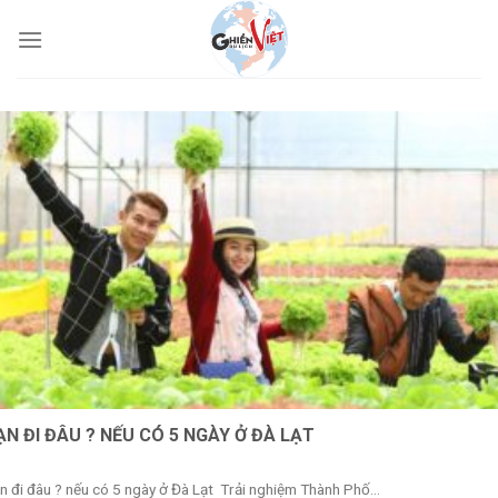
ẠN ĐI ĐÂU ? NẾU CÓ 5 NGÀY Ở ĐÀ LẠT
n đi đâu ? nếu có 5 ngày ở Đà Lạt Trải nghiệm Thành Phố...