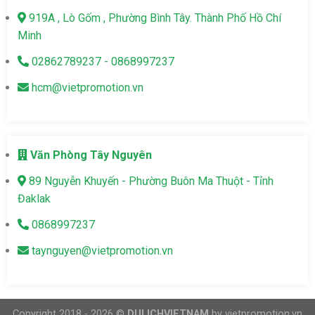
919A , Lò Gốm , Phường Bình Tây. Thành Phố Hồ Chí
Minh
02862789237 - 0868997237
hcm@vietpromotion.vn
Văn Phòng Tây Nguyên
89 Nguyễn Khuyến - Phường Buôn Ma Thuột - Tỉnh
Đaklak
0868997237
taynguyen@vietpromotion.vn
Copyright 2018 - 2026 ©
DULICHVIETNAM
by vietpromotion.vn