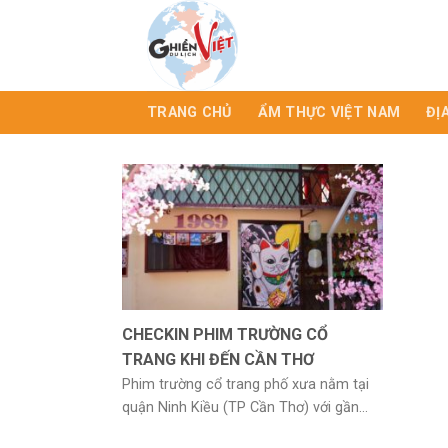
TRANG CHỦ
ẨM THỰC VIỆT NAM
ĐỊ
CHECKIN PHIM TRƯỜNG CỔ
TRANG KHI ĐẾN CẦN THƠ
Phim trường cổ trang phố xưa nằm tại
quận Ninh Kiều (TP Cần Thơ) với gần...