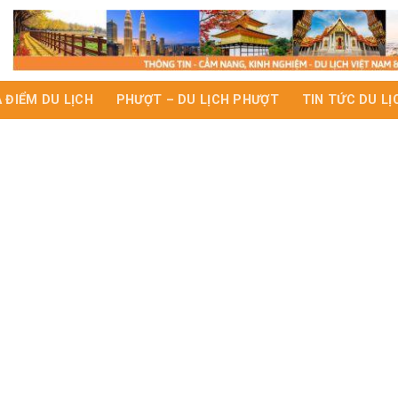
A ĐIỂM DU LỊCH
PHƯỢT – DU LỊCH PHƯỢT
TIN TỨC DU LỊ