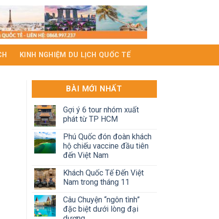
CH
KINH NGHIỆM DU LỊCH QUỐC TẾ
BÀI MỚI NHẤT
Gợi ý 6 tour nhóm xuất
phát từ TP HCM
Phú Quốc đón đoàn khách
hộ chiếu vaccine đầu tiên
đến Việt Nam
Khách Quốc Tế Đến Việt
Nam trong tháng 11
Câu Chuyện “ngôn tình”
đặc biệt dưới lòng đại
dương