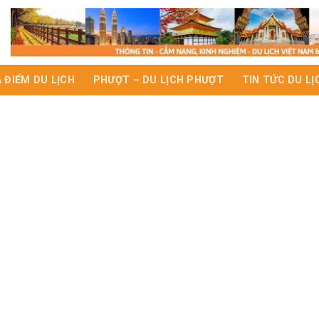
A ĐIỂM DU LỊCH
PHƯỢT – DU LỊCH PHƯỢT
TIN TỨC DU LỊ