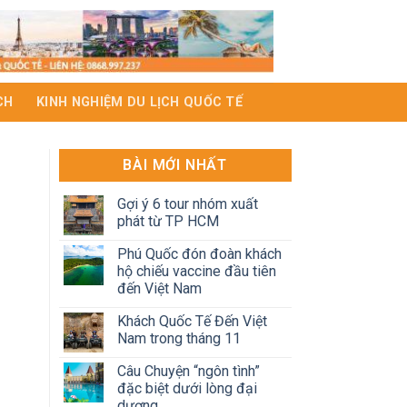
CH
KINH NGHIỆM DU LỊCH QUỐC TẾ
BÀI MỚI NHẤT
Gợi ý 6 tour nhóm xuất
phát từ TP HCM
Phú Quốc đón đoàn khách
hộ chiếu vaccine đầu tiên
đến Việt Nam
Khách Quốc Tế Đến Việt
Nam trong tháng 11
Câu Chuyện “ngôn tình”
đặc biệt dưới lòng đại
dương