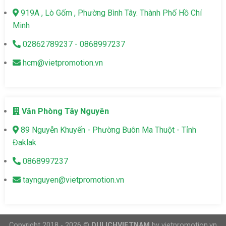
919A , Lò Gốm , Phường Bình Tây. Thành Phố Hồ Chí
Minh
02862789237 - 0868997237
hcm@vietpromotion.vn
Văn Phòng Tây Nguyên
89 Nguyễn Khuyến - Phường Buôn Ma Thuột - Tỉnh
Đaklak
0868997237
taynguyen@vietpromotion.vn
Copyright 2018 - 2026 ©
DULICHVIETNAM
by vietpromotion.vn