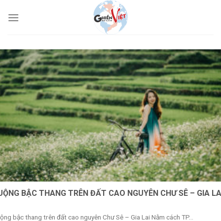
UỘNG BẬC THANG TRÊN ĐẤT CAO NGUYÊN CHƯ SÊ – GIA LA
ộng bậc thang trên đất cao nguyên Chư Sê – Gia Lai Nằm cách TP...