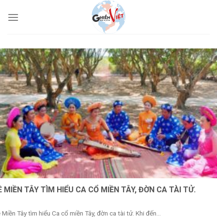
Ề MIỀN TÂY TÌM HIỂU CA CỔ MIỀN TÂY, ĐỜN CA TÀI TỬ.
 Miền Tây tìm hiểu Ca cổ miền Tây, đờn ca tài tử. Khi đến...