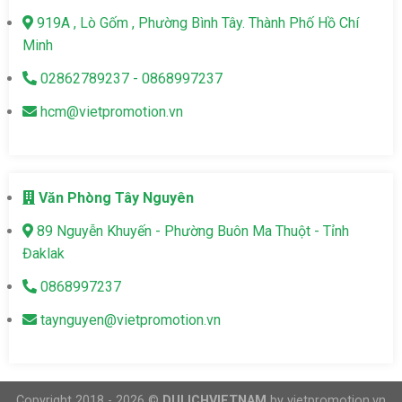
919A , Lò Gốm , Phường Bình Tây. Thành Phố Hồ Chí
Minh
02862789237 - 0868997237
hcm@vietpromotion.vn
Văn Phòng Tây Nguyên
89 Nguyễn Khuyến - Phường Buôn Ma Thuột - Tỉnh
Đaklak
0868997237
taynguyen@vietpromotion.vn
Copyright 2018 - 2026 ©
DULICHVIETNAM
by vietpromotion.vn