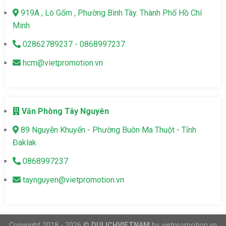
919A , Lò Gốm , Phường Bình Tây. Thành Phố Hồ Chí
Minh
02862789237 - 0868997237
hcm@vietpromotion.vn
Văn Phòng Tây Nguyên
89 Nguyễn Khuyến - Phường Buôn Ma Thuột - Tỉnh
Đaklak
0868997237
taynguyen@vietpromotion.vn
Copyright 2018 - 2026 ©
DULICHVIETNAM
by vietpromotion.vn