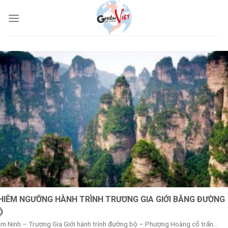
HIÊM NGƯỠNG HÀNH TRÌNH TRƯƠNG GIA GIỚI BẰNG ĐƯỜNG
Ộ
m Ninh – Trương Gia Giới hành trình đường bộ – Phượng Hoàng cổ trấn...