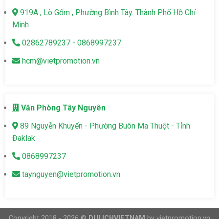
919A , Lò Gốm , Phường Bình Tây. Thành Phố Hồ Chí
Minh
02862789237 - 0868997237
hcm@vietpromotion.vn
Văn Phòng Tây Nguyên
89 Nguyễn Khuyến - Phường Buôn Ma Thuột - Tỉnh
Đaklak
0868997237
taynguyen@vietpromotion.vn
Copyright 2018 - 2026 ©
DULICHVIETNAM
by vietpromotion.vn