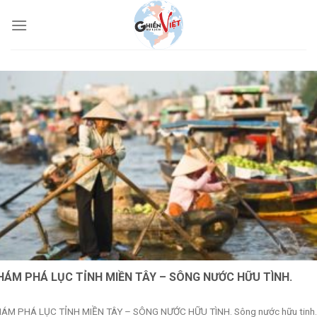
HÁM PHÁ LỤC TỈNH MIỀN TÂY – SÔNG NƯỚC HỮU TÌNH.
ÁM PHÁ LỤC TỈNH MIỀN TÂY – SÔNG NƯỚC HỮU TÌNH. Sông nước hữu tinh..