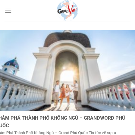
HÁM PHÁ THÀNH PHỐ KHÔNG NGỦ – GRANDWORD PHÚ
UỐC
ám Phá Thành Phố Không Ngủ – Grand Phú Quốc Tin tức về sự ra...