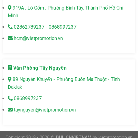
919A , Lò Gốm , Phường Bình Tây. Thành Phố Hồ Chí
Minh
02862789237 - 0868997237
hcm@vietpromotion.vn
Văn Phòng Tây Nguyên
89 Nguyễn Khuyến - Phường Buôn Ma Thuột - Tỉnh
Đaklak
0868997237
taynguyen@vietpromotion.vn
Copyright 2018 - 2026 ©
DULICHVIETNAM
by vietpromotion.vn