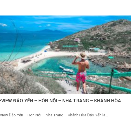
EVIEW ĐẢO YẾN – HÒN NỘI – NHA TRANG – KHÁNH HÒA
view Đảo Yến – Hòn Nội – Nha Trang – Khánh Hòa Đảo Yến là...