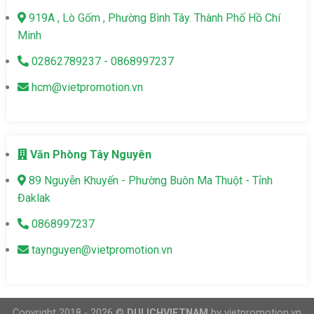
919A , Lò Gốm , Phường Bình Tây. Thành Phố Hồ Chí
Minh
02862789237 - 0868997237
hcm@vietpromotion.vn
Văn Phòng Tây Nguyên
89 Nguyễn Khuyến - Phường Buôn Ma Thuột - Tỉnh
Đaklak
0868997237
taynguyen@vietpromotion.vn
Copyright 2018 - 2026 ©
DULICHVIETNAM
by vietpromotion.vn