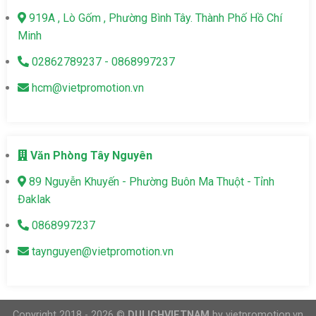
919A , Lò Gốm , Phường Bình Tây. Thành Phố Hồ Chí
Minh
02862789237 - 0868997237
hcm@vietpromotion.vn
Văn Phòng Tây Nguyên
89 Nguyễn Khuyến - Phường Buôn Ma Thuột - Tỉnh
Đaklak
0868997237
taynguyen@vietpromotion.vn
Copyright 2018 - 2026 ©
DULICHVIETNAM
by vietpromotion.vn