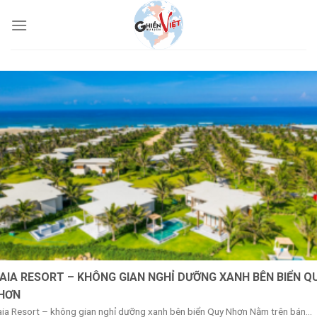
AIA RESORT – KHÔNG GIAN NGHỈ DƯỠNG XANH BÊN BIỂN Q
HƠN
ia Resort – không gian nghỉ dưỡng xanh bên biển Quy Nhơn Nằm trên bán...