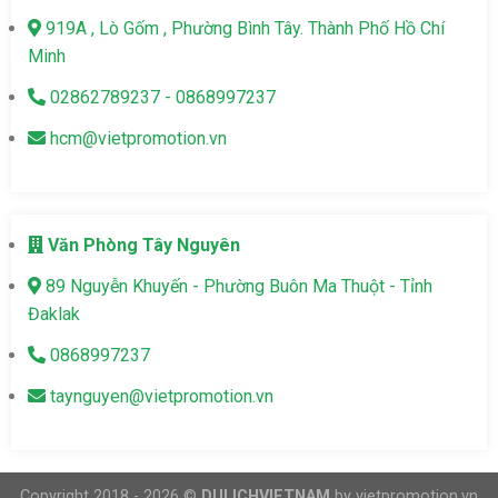
919A , Lò Gốm , Phường Bình Tây. Thành Phố Hồ Chí
Minh
02862789237 - 0868997237
hcm@vietpromotion.vn
Văn Phòng Tây Nguyên
89 Nguyễn Khuyến - Phường Buôn Ma Thuột - Tỉnh
Đaklak
0868997237
taynguyen@vietpromotion.vn
Copyright 2018 - 2026 ©
DULICHVIETNAM
by vietpromotion.vn