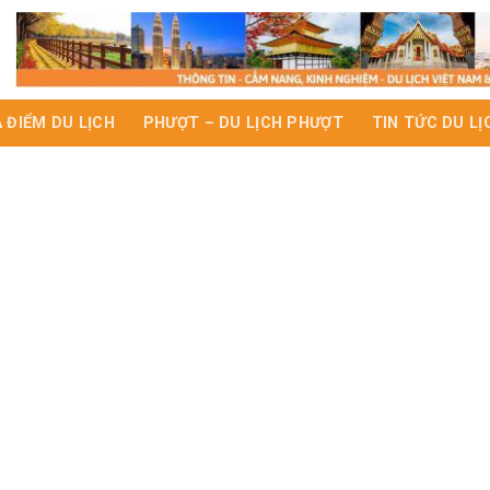
A ĐIỂM DU LỊCH
PHƯỢT – DU LỊCH PHƯỢT
TIN TỨC DU LỊ