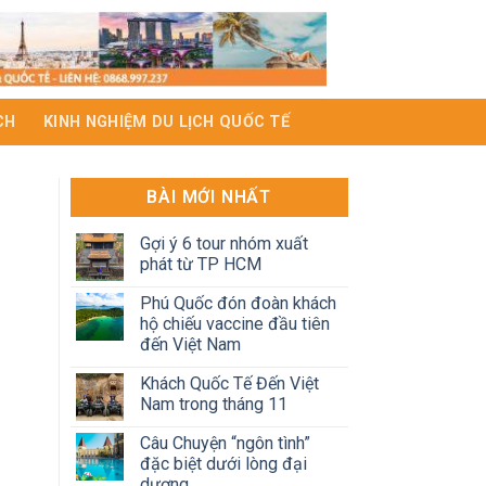
CH
KINH NGHIỆM DU LỊCH QUỐC TẾ
BÀI MỚI NHẤT
Gợi ý 6 tour nhóm xuất
phát từ TP HCM
Phú Quốc đón đoàn khách
hộ chiếu vaccine đầu tiên
đến Việt Nam
Khách Quốc Tế Đến Việt
Nam trong tháng 11
Câu Chuyện “ngôn tình”
đặc biệt dưới lòng đại
dương