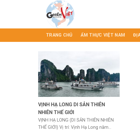
TRANG CHỦ
ẨM THỰC VIỆT NAM
ĐỊ
VỊNH HẠ LONG DI SẢN THIÊN
NHIÊN THẾ GIỚI
VỊNH HẠ LONG (DI SẢN THIÊN NHIÊN
THẾ GIỚI) Vị trí: Vịnh Hạ Long nằm...