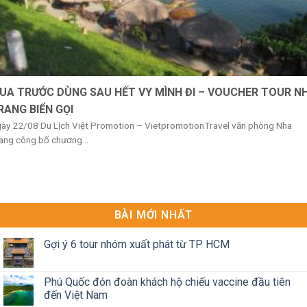
UA TRƯỚC DÙNG SAU HẾT VY MÌNH ĐI – VOUCHER TOUR N
RANG BIỂN GỌI
ày 22/08 Du Lịch Việt Promotion – VietpromotionTravel văn phòng Nha
ang công bố chương...
BÀI MỚI NHẤT
Gợi ý 6 tour nhóm xuất phát từ TP HCM
Phú Quốc đón đoàn khách hộ chiếu vaccine đầu tiên
đến Việt Nam