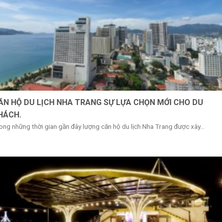
ĂN HỘ DU LỊCH NHA TRANG SỰ LỰA CHỌN MỚI CHO DU
HÁCH.
ong những thời gian gần đây lượng căn hộ du lịch Nha Trang được xây...