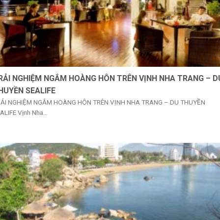
RẢI NGHIỆM NGẮM HOÀNG HÔN TRÊN VỊNH NHA TRANG – D
HUYỀN SEALIFE
ẢI NGHIỆM NGẮM HOÀNG HÔN TRÊN VỊNH NHA TRANG – DU THUYỀN
ALIFE Vịnh Nha...