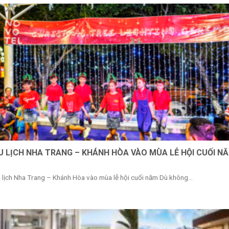
U LỊCH NHA TRANG – KHÁNH HÒA VÀO MÙA LỄ HỘI CUỐI N
 lịch Nha Trang – Khánh Hòa vào mùa lễ hội cuối năm Dù không...