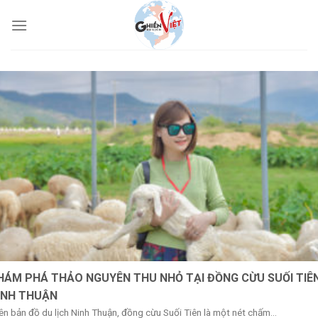
HÁM PHÁ THẢO NGUYÊN THU NHỎ TẠI ĐỒNG CỪU SUỐI TIÊ
INH THUẬN
ên bản đồ du lịch Ninh Thuận, đồng cừu Suối Tiên là một nét chấm...