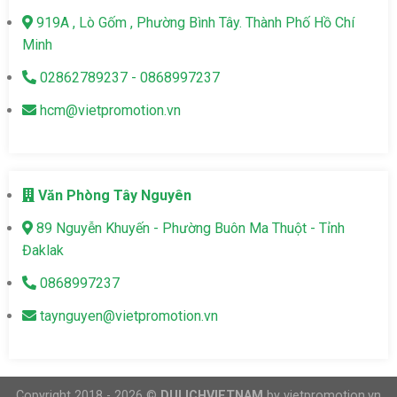
919A , Lò Gốm , Phường Bình Tây. Thành Phố Hồ Chí
Minh
02862789237 - 0868997237
hcm@vietpromotion.vn
Văn Phòng Tây Nguyên
89 Nguyễn Khuyến - Phường Buôn Ma Thuột - Tỉnh
Đaklak
0868997237
taynguyen@vietpromotion.vn
Copyright 2018 - 2026 ©
DULICHVIETNAM
by vietpromotion.vn