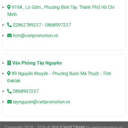
919A , Lò Gốm , Phường Bình Tây. Thành Phố Hồ Chí
Minh
02862789237 - 0868997237
hcm@vietpromotion.vn
Văn Phòng Tây Nguyên
89 Nguyễn Khuyến - Phường Buôn Ma Thuột - Tỉnh
Đaklak
0868997237
taynguyen@vietpromotion.vn
Copyright 2018 - 2026 ©
DULICHVIETNAM
by vietpromotion.vn