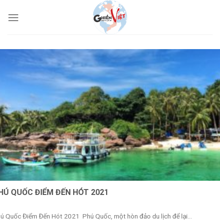
HÚ QUỐC ĐIỂM ĐẾN HÓT 2021
ú Quốc Điểm Đến Hót 2021 Phú Quốc, một hòn đảo du lịch để lại...