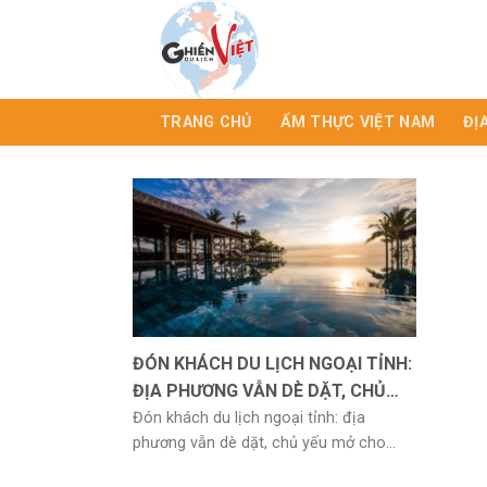
TRANG CHỦ
ẨM THỰC VIỆT NAM
ĐỊ
ĐÓN KHÁCH DU LỊCH NGOẠI TỈNH:
ĐỊA PHƯƠNG VẪN DÈ DẶT, CHỦ
YẾU MỞ CHO VÙNG XANH
Đón khách du lịch ngoại tỉnh: địa
phương vẫn dè dặt, chủ yếu mở cho...