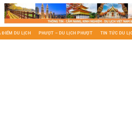
A ĐIỂM DU LỊCH
PHƯỢT – DU LỊCH PHƯỢT
TIN TỨC DU LỊ