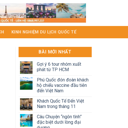
CH
KINH NGHIỆM DU LỊCH QUỐC TẾ
BÀI MỚI NHẤT
Gợi ý 6 tour nhóm xuất
phát từ TP HCM
Phú Quốc đón đoàn khách
hộ chiếu vaccine đầu tiên
đến Việt Nam
Khách Quốc Tế Đến Việt
Nam trong tháng 11
Câu Chuyện “ngôn tình”
đặc biệt dưới lòng đại
dương