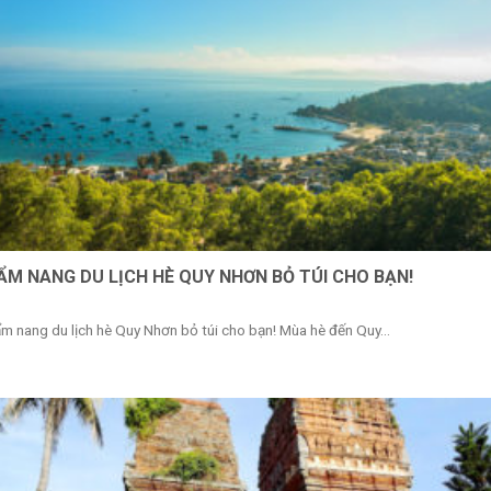
ẨM NANG DU LỊCH HÈ QUY NHƠN BỎ TÚI CHO BẠN!
m nang du lịch hè Quy Nhơn bỏ túi cho bạn! Mùa hè đến Quy...