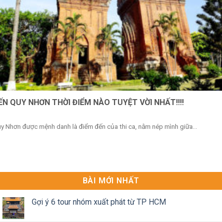
ẾN QUY NHƠN THỜI ĐIỂM NÀO TUYỆT VỜI NHẤT!!!!
y Nhơn được mệnh danh là điểm đến của thi ca, nằm nép mình giữa...
BÀI MỚI NHẤT
Gợi ý 6 tour nhóm xuất phát từ TP HCM